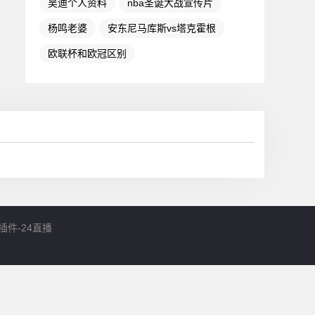
吴迪个人资料
nba圣诞大战宣传片
杨鸣老婆
安东尼马库斯vs塔克霍根
欧联杯和欧冠区别
件-24直播