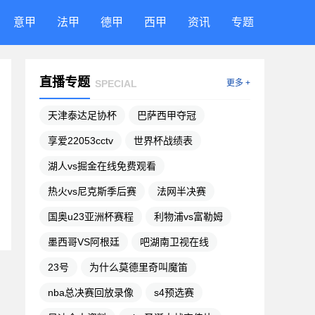
意甲
法甲
德甲
西甲
资讯
专题
直播专题
SPECIAL
更多 +
天津泰达足协杯
巴萨西甲夺冠
享爱22053cctv
世界杯战绩表
湖人vs掘金在线免费观看
热火vs尼克斯季后赛
法网半决赛
国奥u23亚洲杯赛程
利物浦vs富勒姆
墨西哥VS阿根廷
吧湖南卫视在线
23号
为什么莫德里奇叫魔笛
nba总决赛回放录像
s4预选赛