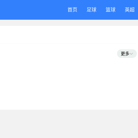
首页
足球
篮球
英超
更多