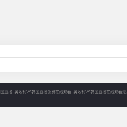
韩国直播_奥地利VS韩国直播免费在线观看_奥地利VS韩国直播在线观看无插